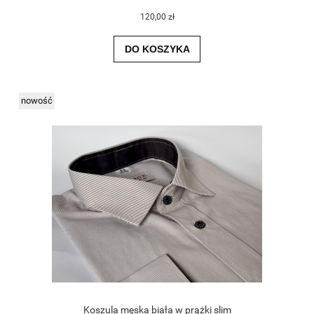
120,00 zł
DO KOSZYKA
nowość
Koszula męska biała w prążki slim