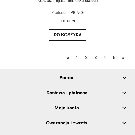
Koszula męska niebieska classic
Producent:
PRINCE
110,00 zł
DO KOSZYKA
«
1
2
3
4
5
»
Pomoc
Dostawa i płatność
Moje konto
Gwarancja i zwroty