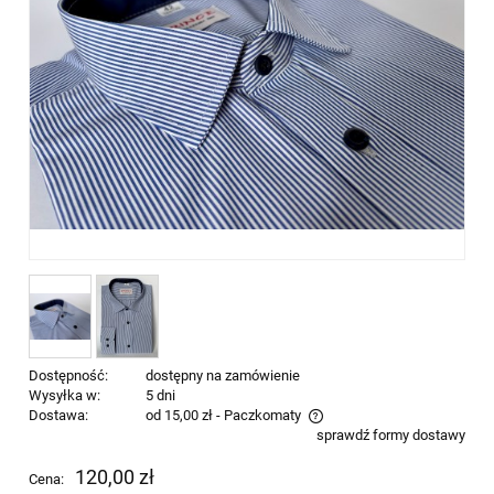
Dostępność:
dostępny na zamówienie
Wysyłka w:
5 dni
Dostawa:
od 15,00 zł
- Paczkomaty
sprawdź formy dostawy
Cena nie zawiera ewentualnych kosztów płatności
120,00 zł
Cena: