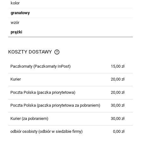
kolor
granatowy
wzór
prążki
KOSZTY DOSTAWY
CENA NIE ZAWIERA EWENTUALNYCH
KOSZTÓW PŁATNOŚCI
Paczkomaty
(Paczkomaty InPost)
15,00 zł
Kurier
20,00 zł
Poczta Polska (paczka priorytetowa)
20,00 zł
Poczta Polska (paczka priorytetowa za pobraniem)
30,00 zł
Kurier (za pobraniem)
30,00 zł
odbiór osobisty
(odbiór w siedzibie firmy)
0,00 zł