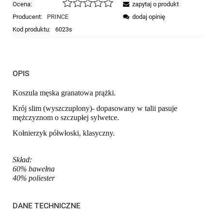
Ocena:
zapytaj o produkt
Producent:
PRINCE
dodaj opinię
Kod produktu:
6023s
OPIS
Koszula męska granatowa prążki.
Krój slim (wyszczuplony)- dopasowany w talii pasuje
mężczyznom o szczupłej sylwetce.
Kołnierzyk półwłoski, klasyczny.
Skład:
60% bawełna
40% poliester
DANE TECHNICZNE