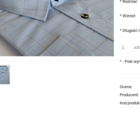
*
Rozmiar:
*
Wzrost:
*
Długość 
szt
*
- Pole w
Ocena:
Producent:
Kod produk