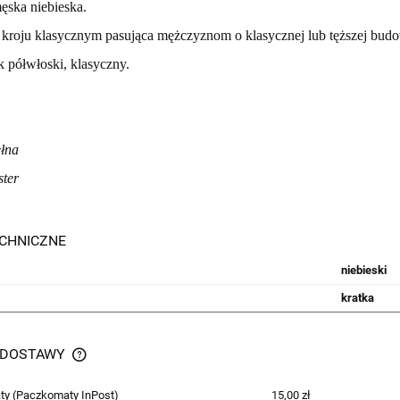
ęska niebieska.
 kroju klasycznym pasująca mężczyznom o klasycznej lub tęższej budow
 półwłoski, klasyczny.
łna
ster
CHNICZNE
niebieski
kratka
 DOSTAWY
ty
(Paczkomaty InPost)
15,00 zł