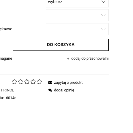
rękawa:
DO KOSZYKA
.
ymagane
dodaj do przechowalni
zapytaj o produkt
PRINCE
dodaj opinię
tu:
6014c