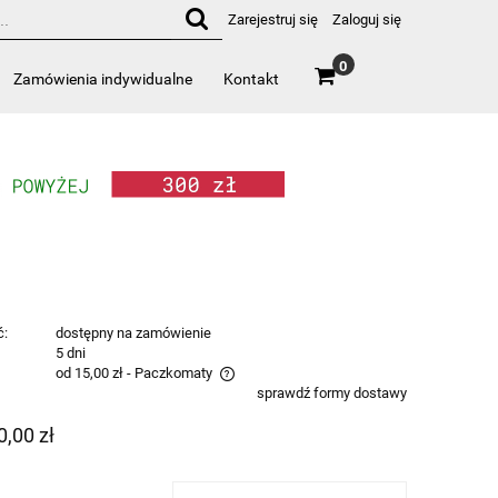
Zarejestruj się
Zaloguj się
0
Zamówienia indywidualne
Kontakt
ć:
dostępny na zamówienie
:
5 dni
od 15,00 zł
- Paczkomaty
sprawdź formy dostawy
zawiera ewentualnych kosztów
0,00 zł