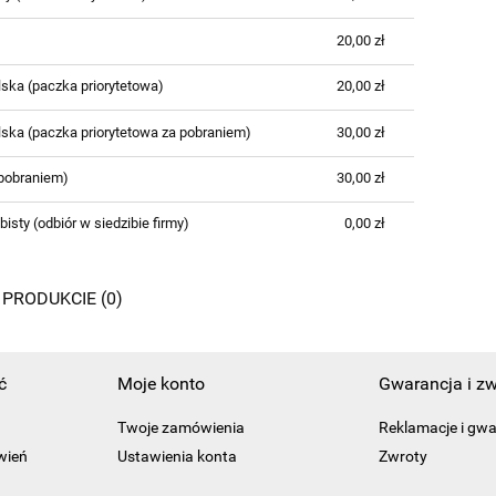
CENA NIE ZAWIERA EWENTUALNYCH
KOSZTÓW PŁATNOŚCI
20,00 zł
ska (paczka priorytetowa)
20,00 zł
lska (paczka priorytetowa za pobraniem)
30,00 zł
 pobraniem)
30,00 zł
bisty
(odbiór w siedzibie firmy)
0,00 zł
 PRODUKCIE (0)
ć
Moje konto
Gwarancja i zw
Twoje zamówienia
Reklamacje i gw
wień
Ustawienia konta
Zwroty
Przechowalnia