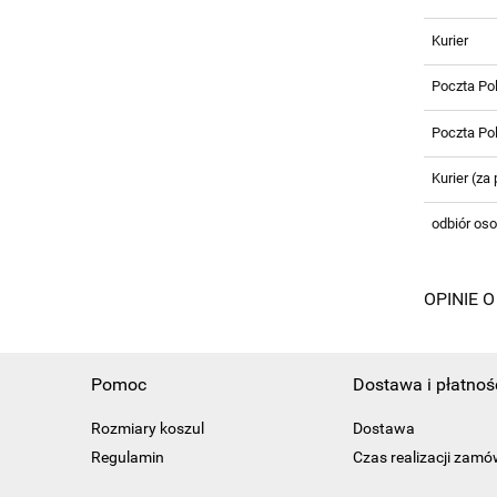
Kurier
Poczta Pol
Poczta Po
Kurier (za
odbiór oso
OPINIE O
Pomoc
Dostawa i płatnoś
Rozmiary koszul
Dostawa
Regulamin
Czas realizacji zamó
Polityka prywatności
Sposoby płatności