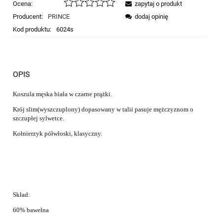
Ocena:
zapytaj o produkt
Producent:
PRINCE
dodaj opinię
Kod produktu:
6024s
OPIS
Koszula męska biała w czarne prążki.
Krój slim(wyszczuplony) dopasowany w talii pasuje mężczyznom o
szczupłej sylwetce.
Kołnierzyk półwłoski, klasyczny.
Skład:
60% bawełna