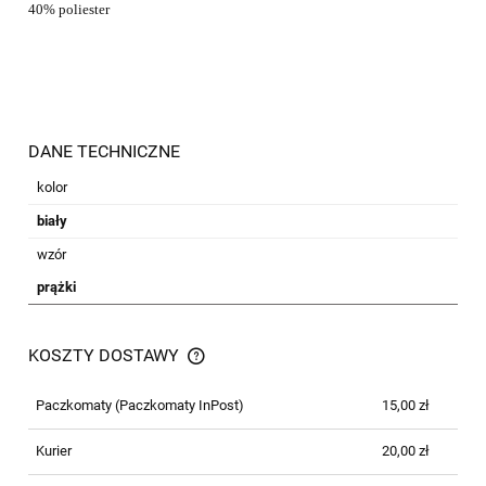
40% poliester
DANE TECHNICZNE
kolor
biały
wzór
prążki
KOSZTY DOSTAWY
CENA NIE ZAWIERA EWENTUALNYCH
KOSZTÓW PŁATNOŚCI
Paczkomaty
(Paczkomaty InPost)
15,00 zł
Kurier
20,00 zł