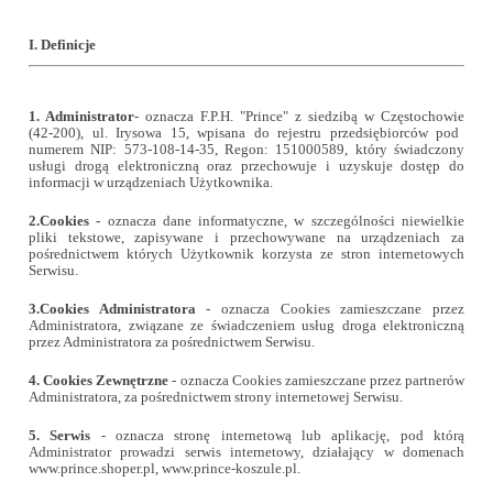
I. Definicje
1. Administrator
- oznacza
F.P.H. "Prince"
z siedzibą w
Częstochowie
(
42
-
200
), ul.
Irysowa 15
, wpisana do rejestru przedsiębiorców pod
numerem NIP: 573-108-14-35, Regon: 151000589, który świadczony
usługi drogą elektroniczną oraz przechowuje i uzyskuje dostęp do
informacji w urządzeniach Użytkownika.
2.
Cookies
-
oznacza dane informatyczne, w szczególności niewielkie
pliki tekstowe, zapisywane i przechowywane na urządzeniach za
pośrednictwem których Użytkownik korzysta ze stron internetowych
Serwisu.
3.
Cookies Administratora
- oznacza Cookies zamieszczane przez
Administratora, związane ze świadczeniem usług droga elektroniczną
przez Administratora za pośrednictwem Serwisu.
4.
Cookies Zewnętrzne
- oznacza Cookies zamieszczane przez partnerów
Administratora, za pośrednictwem strony internetowej Serwisu.
5.
Serwis
- oznacza stronę internetową lub aplikację, pod którą
Administrator prowadzi serwis internetowy, działający w domenach
www.prince.shoper.pl, www.prince-koszule.pl.