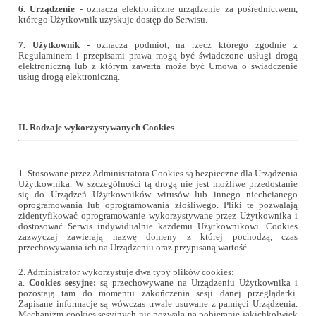
6.
Urządzenie
- oznacza elektroniczne urządzenie za pośrednictwem,
którego Użytkownik uzyskuje dostęp do Serwisu.
7. Użytkownik
- oznacza podmiot, na rzecz którego zgodnie z
Regulaminem i przepisami prawa mogą być świadczone usługi drogą
elektroniczną lub z którym zawarta może być Umowa o świadczenie
usług drogą elektroniczną.
II. Rodzaje wykorzystywanych Cookies
1. Stosowane przez Administratora Cookies są bezpieczne dla Urządzenia
Użytkownika. W szczególności tą drogą nie jest możliwe przedostanie
się do Urządzeń Użytkowników wirusów lub innego niechcianego
oprogramowania lub oprogramowania złośliwego. Pliki te pozwalają
zidentyfikować oprogramowanie wykorzystywane przez Użytkownika i
dostosować Serwis indywidualnie każdemu Użytkownikowi. Cookies
zazwyczaj zawierają nazwę domeny z której pochodzą, czas
przechowywania ich na Urządzeniu oraz przypisaną wartość.
2. Administrator wykorzystuje dwa typy plików cookies:
a.
Cookies sesyjne
:
są przechowywane na Urządzeniu Użytkownika i
pozostają tam do momentu zakończenia sesji danej przeglądarki.
Zapisane informacje są wówczas trwale usuwane z pamięci Urządzenia.
Mechanizm cookies sesyjnych nie pozwala na pobieranie jakichkolwiek