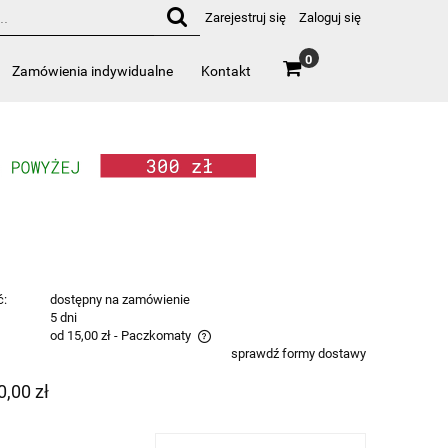
Zarejestruj się
Zaloguj się
0
Zamówienia indywidualne
Kontakt
ć:
dostępny na zamówienie
:
5 dni
od 15,00 zł
- Paczkomaty
sprawdź formy dostawy
zawiera ewentualnych kosztów
0,00 zł