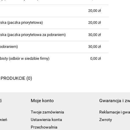
CENA NIE ZAWIERA EWENTUALNYCH
KOSZTÓW PŁATNOŚCI
20,00 zł
ska (paczka priorytetowa)
20,00 zł
lska (paczka priorytetowa za pobraniem)
30,00 zł
 pobraniem)
30,00 zł
bisty
(odbiór w siedzibie firmy)
0,00 zł
 PRODUKCIE (0)
ć
Moje konto
Gwarancja i zw
Twoje zamówienia
Reklamacje i gw
wień
Ustawienia konta
Zwroty
Przechowalnia