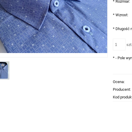
*
Rozmiar:
*
Wzrost:
*
Długość 
szt
*
- Pole w
Ocena:
Producent:
Kod produk