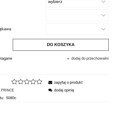
rękawa:
DO KOSZYKA
.
ymagane
dodaj do przechowalni
zapytaj o produkt
PRINCE
dodaj opinię
tu:
5080c