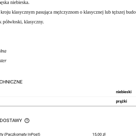
ęska niebieska.
 kroju klasycznym pasująca mężczyznom o klasycznej lub tęższej budow
 półwłoski, klasyczny.
łna
ster
CHNICZNE
niebieski
prążki
 DOSTAWY
ty
(Paczkomaty InPost)
15,00 zł